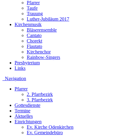
Pfarrer
Taufe
Trauung
Luther-Jubiläum 2017
Kirchenmusik
Bläserensemble
Cantato
Chorekt
Flautato
Kirchenchor
Rainbow-Singers
Presbyterium
Links
Navigation
Pfarrer
2. Pfarrbezirk
3. Pfarrbezirk
Gottesdienste
Termine
Aktuelles
Einrichtungen
Ev. Kirche Odenkirchen
Ev. Gemeindebüro