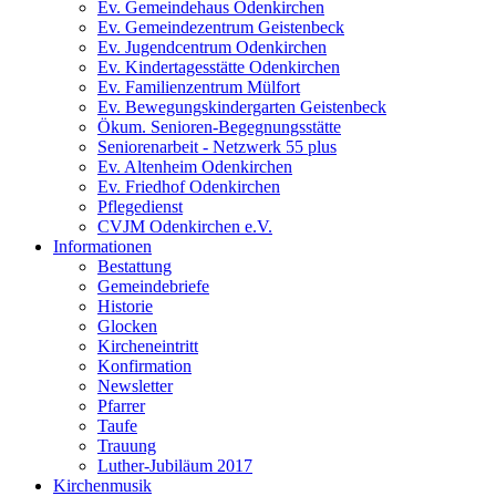
Ev. Gemeindehaus Odenkirchen
Ev. Gemeindezentrum Geistenbeck
Ev. Jugendcentrum Odenkirchen
Ev. Kindertagesstätte Odenkirchen
Ev. Familienzentrum Mülfort
Ev. Bewegungskindergarten Geistenbeck
Ökum. Senioren-Begegnungsstätte
Seniorenarbeit - Netzwerk 55 plus
Ev. Altenheim Odenkirchen
Ev. Friedhof Odenkirchen
Pflegedienst
CVJM Odenkirchen e.V.
Informationen
Bestattung
Gemeindebriefe
Historie
Glocken
Kircheneintritt
Konfirmation
Newsletter
Pfarrer
Taufe
Trauung
Luther-Jubiläum 2017
Kirchenmusik