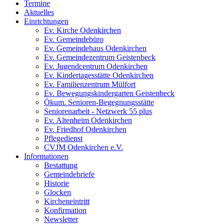
Termine
Aktuelles
Einrichtungen
Ev. Kirche Odenkirchen
Ev. Gemeindebüro
Ev. Gemeindehaus Odenkirchen
Ev. Gemeindezentrum Geistenbeck
Ev. Jugendcentrum Odenkirchen
Ev. Kindertagesstätte Odenkirchen
Ev. Familienzentrum Mülfort
Ev. Bewegungskindergarten Geistenbeck
Ökum. Senioren-Begegnungsstätte
Seniorenarbeit - Netzwerk 55 plus
Ev. Altenheim Odenkirchen
Ev. Friedhof Odenkirchen
Pflegedienst
CVJM Odenkirchen e.V.
Informationen
Bestattung
Gemeindebriefe
Historie
Glocken
Kircheneintritt
Konfirmation
Newsletter