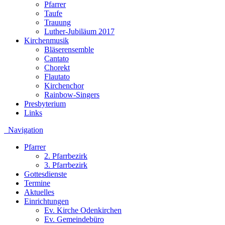
Pfarrer
Taufe
Trauung
Luther-Jubiläum 2017
Kirchenmusik
Bläserensemble
Cantato
Chorekt
Flautato
Kirchenchor
Rainbow-Singers
Presbyterium
Links
Navigation
Pfarrer
2. Pfarrbezirk
3. Pfarrbezirk
Gottesdienste
Termine
Aktuelles
Einrichtungen
Ev. Kirche Odenkirchen
Ev. Gemeindebüro