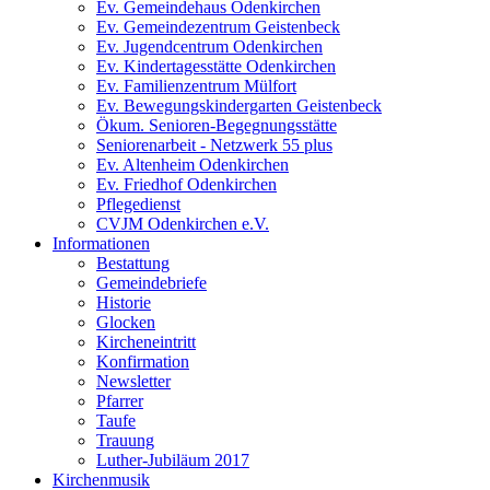
Ev. Gemeindehaus Odenkirchen
Ev. Gemeindezentrum Geistenbeck
Ev. Jugendcentrum Odenkirchen
Ev. Kindertagesstätte Odenkirchen
Ev. Familienzentrum Mülfort
Ev. Bewegungskindergarten Geistenbeck
Ökum. Senioren-Begegnungsstätte
Seniorenarbeit - Netzwerk 55 plus
Ev. Altenheim Odenkirchen
Ev. Friedhof Odenkirchen
Pflegedienst
CVJM Odenkirchen e.V.
Informationen
Bestattung
Gemeindebriefe
Historie
Glocken
Kircheneintritt
Konfirmation
Newsletter
Pfarrer
Taufe
Trauung
Luther-Jubiläum 2017
Kirchenmusik