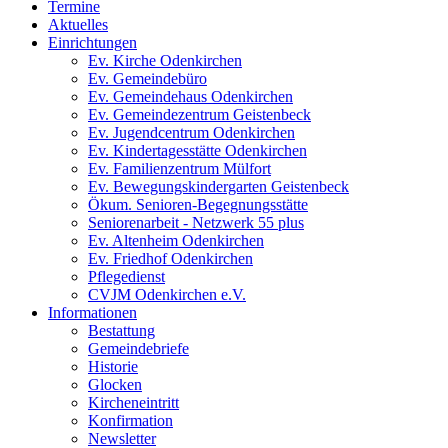
Termine
Aktuelles
Einrichtungen
Ev. Kirche Odenkirchen
Ev. Gemeindebüro
Ev. Gemeindehaus Odenkirchen
Ev. Gemeindezentrum Geistenbeck
Ev. Jugendcentrum Odenkirchen
Ev. Kindertagesstätte Odenkirchen
Ev. Familienzentrum Mülfort
Ev. Bewegungskindergarten Geistenbeck
Ökum. Senioren-Begegnungsstätte
Seniorenarbeit - Netzwerk 55 plus
Ev. Altenheim Odenkirchen
Ev. Friedhof Odenkirchen
Pflegedienst
CVJM Odenkirchen e.V.
Informationen
Bestattung
Gemeindebriefe
Historie
Glocken
Kircheneintritt
Konfirmation
Newsletter