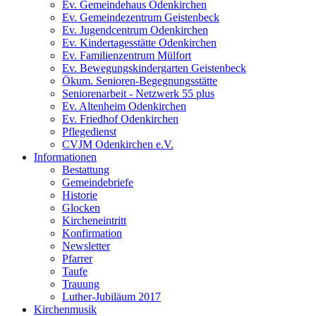
Ev. Gemeindehaus Odenkirchen
Ev. Gemeindezentrum Geistenbeck
Ev. Jugendcentrum Odenkirchen
Ev. Kindertagesstätte Odenkirchen
Ev. Familienzentrum Mülfort
Ev. Bewegungskindergarten Geistenbeck
Ökum. Senioren-Begegnungsstätte
Seniorenarbeit - Netzwerk 55 plus
Ev. Altenheim Odenkirchen
Ev. Friedhof Odenkirchen
Pflegedienst
CVJM Odenkirchen e.V.
Informationen
Bestattung
Gemeindebriefe
Historie
Glocken
Kircheneintritt
Konfirmation
Newsletter
Pfarrer
Taufe
Trauung
Luther-Jubiläum 2017
Kirchenmusik