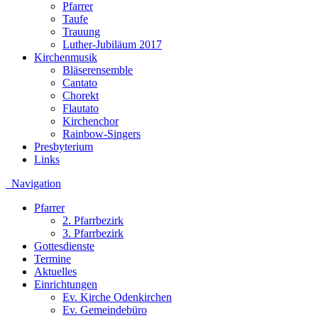
Pfarrer
Taufe
Trauung
Luther-Jubiläum 2017
Kirchenmusik
Bläserensemble
Cantato
Chorekt
Flautato
Kirchenchor
Rainbow-Singers
Presbyterium
Links
Navigation
Pfarrer
2. Pfarrbezirk
3. Pfarrbezirk
Gottesdienste
Termine
Aktuelles
Einrichtungen
Ev. Kirche Odenkirchen
Ev. Gemeindebüro