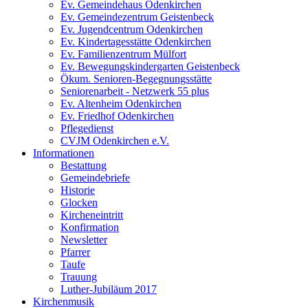
Ev. Gemeindehaus Odenkirchen
Ev. Gemeindezentrum Geistenbeck
Ev. Jugendcentrum Odenkirchen
Ev. Kindertagesstätte Odenkirchen
Ev. Familienzentrum Mülfort
Ev. Bewegungskindergarten Geistenbeck
Ökum. Senioren-Begegnungsstätte
Seniorenarbeit - Netzwerk 55 plus
Ev. Altenheim Odenkirchen
Ev. Friedhof Odenkirchen
Pflegedienst
CVJM Odenkirchen e.V.
Informationen
Bestattung
Gemeindebriefe
Historie
Glocken
Kircheneintritt
Konfirmation
Newsletter
Pfarrer
Taufe
Trauung
Luther-Jubiläum 2017
Kirchenmusik