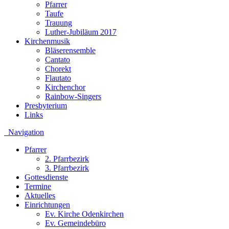
Pfarrer
Taufe
Trauung
Luther-Jubiläum 2017
Kirchenmusik
Bläserensemble
Cantato
Chorekt
Flautato
Kirchenchor
Rainbow-Singers
Presbyterium
Links
Navigation
Pfarrer
2. Pfarrbezirk
3. Pfarrbezirk
Gottesdienste
Termine
Aktuelles
Einrichtungen
Ev. Kirche Odenkirchen
Ev. Gemeindebüro