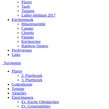
Pfarrer
Taufe
Trauung
Luther-Jubiläum 2017
Kirchenmusik
Bläserensemble
Cantato
Chorekt
Flautato
Kirchenchor
Rainbow-Singers
Presbyterium
Links
Navigation
Pfarrer
2. Pfarrbezirk
3. Pfarrbezirk
Gottesdienste
Termine
Aktuelles
Einrichtungen
Ev. Kirche Odenkirchen
Ev. Gemeindebüro