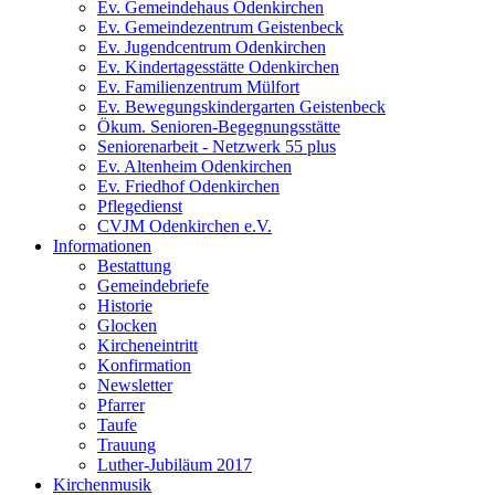
Ev. Gemeindehaus Odenkirchen
Ev. Gemeindezentrum Geistenbeck
Ev. Jugendcentrum Odenkirchen
Ev. Kindertagesstätte Odenkirchen
Ev. Familienzentrum Mülfort
Ev. Bewegungskindergarten Geistenbeck
Ökum. Senioren-Begegnungsstätte
Seniorenarbeit - Netzwerk 55 plus
Ev. Altenheim Odenkirchen
Ev. Friedhof Odenkirchen
Pflegedienst
CVJM Odenkirchen e.V.
Informationen
Bestattung
Gemeindebriefe
Historie
Glocken
Kircheneintritt
Konfirmation
Newsletter
Pfarrer
Taufe
Trauung
Luther-Jubiläum 2017
Kirchenmusik