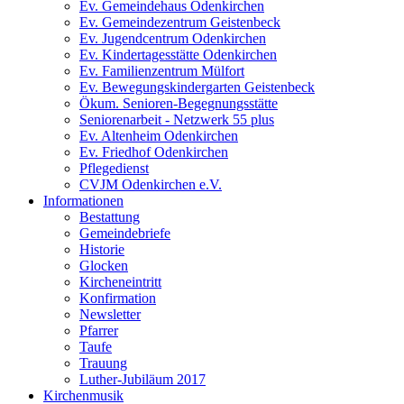
Ev. Gemeindehaus Odenkirchen
Ev. Gemeindezentrum Geistenbeck
Ev. Jugendcentrum Odenkirchen
Ev. Kindertagesstätte Odenkirchen
Ev. Familienzentrum Mülfort
Ev. Bewegungskindergarten Geistenbeck
Ökum. Senioren-Begegnungsstätte
Seniorenarbeit - Netzwerk 55 plus
Ev. Altenheim Odenkirchen
Ev. Friedhof Odenkirchen
Pflegedienst
CVJM Odenkirchen e.V.
Informationen
Bestattung
Gemeindebriefe
Historie
Glocken
Kircheneintritt
Konfirmation
Newsletter
Pfarrer
Taufe
Trauung
Luther-Jubiläum 2017
Kirchenmusik