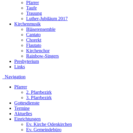
Pfarrer
Taufe
Trauung
Luther-Jubiläum 2017
Kirchenmusik
Bläserensemble
Cantato
Chorekt
Flautato
Kirchenchor
Rainbow-Singers
Presbyterium
Links
Navigation
Pfarrer
2. Pfarrbezirk
3. Pfarrbezirk
Gottesdienste
Termine
Aktuelles
Einrichtungen
Ev. Kirche Odenkirchen
Ev. Gemeindebüro