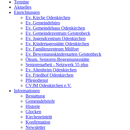
Termine
Aktuelles
Einrichtungen
Ev. Kirche Odenkirchen
Ev. Gemeindebüro
Ev. Gemeindehaus Odenkirchen
Ev. Gemeindezentrum Geistenbeck
Ev. Jugendcentrum Odenkirchen
Ev. Kindertagesstätte Odenkirchen
Ev. Familienzentrum Mülfort
Ev. Bewegungskindergarten Geistenbeck
Ökum. Senioren-Begegnungsstätte
Seniorenarbeit - Netzwerk 55 plus
Ev. Altenheim Odenkirchen
Ev. Friedhof Odenkirchen
Pflegedienst
CVJM Odenkirchen e.V.
Informationen
Bestattung
Gemeindebriefe
Historie
Glocken
Kircheneintritt
Konfirmation
Newsletter