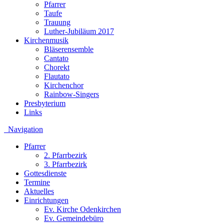
Pfarrer
Taufe
Trauung
Luther-Jubiläum 2017
Kirchenmusik
Bläserensemble
Cantato
Chorekt
Flautato
Kirchenchor
Rainbow-Singers
Presbyterium
Links
Navigation
Pfarrer
2. Pfarrbezirk
3. Pfarrbezirk
Gottesdienste
Termine
Aktuelles
Einrichtungen
Ev. Kirche Odenkirchen
Ev. Gemeindebüro