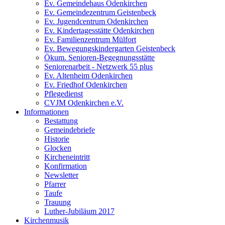
Ev. Gemeindehaus Odenkirchen
Ev. Gemeindezentrum Geistenbeck
Ev. Jugendcentrum Odenkirchen
Ev. Kindertagesstätte Odenkirchen
Ev. Familienzentrum Mülfort
Ev. Bewegungskindergarten Geistenbeck
Ökum. Senioren-Begegnungsstätte
Seniorenarbeit - Netzwerk 55 plus
Ev. Altenheim Odenkirchen
Ev. Friedhof Odenkirchen
Pflegedienst
CVJM Odenkirchen e.V.
Informationen
Bestattung
Gemeindebriefe
Historie
Glocken
Kircheneintritt
Konfirmation
Newsletter
Pfarrer
Taufe
Trauung
Luther-Jubiläum 2017
Kirchenmusik