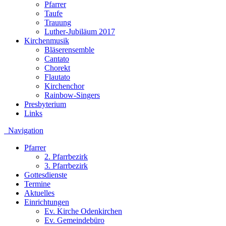
Pfarrer
Taufe
Trauung
Luther-Jubiläum 2017
Kirchenmusik
Bläserensemble
Cantato
Chorekt
Flautato
Kirchenchor
Rainbow-Singers
Presbyterium
Links
Navigation
Pfarrer
2. Pfarrbezirk
3. Pfarrbezirk
Gottesdienste
Termine
Aktuelles
Einrichtungen
Ev. Kirche Odenkirchen
Ev. Gemeindebüro