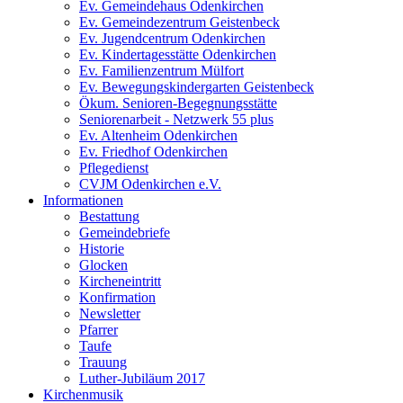
Ev. Gemeindehaus Odenkirchen
Ev. Gemeindezentrum Geistenbeck
Ev. Jugendcentrum Odenkirchen
Ev. Kindertagesstätte Odenkirchen
Ev. Familienzentrum Mülfort
Ev. Bewegungskindergarten Geistenbeck
Ökum. Senioren-Begegnungsstätte
Seniorenarbeit - Netzwerk 55 plus
Ev. Altenheim Odenkirchen
Ev. Friedhof Odenkirchen
Pflegedienst
CVJM Odenkirchen e.V.
Informationen
Bestattung
Gemeindebriefe
Historie
Glocken
Kircheneintritt
Konfirmation
Newsletter
Pfarrer
Taufe
Trauung
Luther-Jubiläum 2017
Kirchenmusik