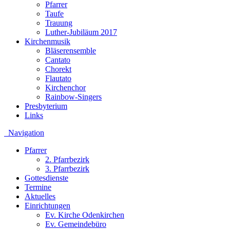
Pfarrer
Taufe
Trauung
Luther-Jubiläum 2017
Kirchenmusik
Bläserensemble
Cantato
Chorekt
Flautato
Kirchenchor
Rainbow-Singers
Presbyterium
Links
Navigation
Pfarrer
2. Pfarrbezirk
3. Pfarrbezirk
Gottesdienste
Termine
Aktuelles
Einrichtungen
Ev. Kirche Odenkirchen
Ev. Gemeindebüro