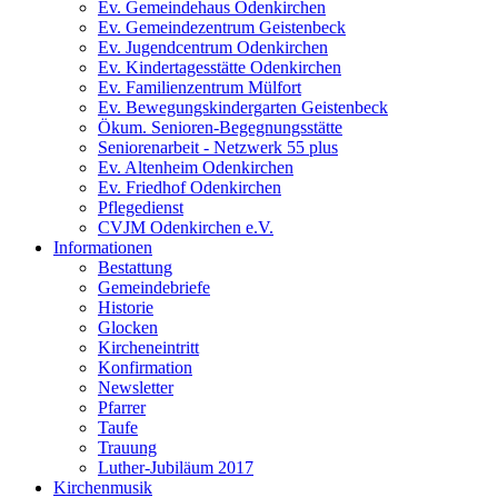
Ev. Gemeindehaus Odenkirchen
Ev. Gemeindezentrum Geistenbeck
Ev. Jugendcentrum Odenkirchen
Ev. Kindertagesstätte Odenkirchen
Ev. Familienzentrum Mülfort
Ev. Bewegungskindergarten Geistenbeck
Ökum. Senioren-Begegnungsstätte
Seniorenarbeit - Netzwerk 55 plus
Ev. Altenheim Odenkirchen
Ev. Friedhof Odenkirchen
Pflegedienst
CVJM Odenkirchen e.V.
Informationen
Bestattung
Gemeindebriefe
Historie
Glocken
Kircheneintritt
Konfirmation
Newsletter
Pfarrer
Taufe
Trauung
Luther-Jubiläum 2017
Kirchenmusik