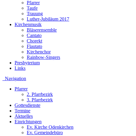
Pfarrer
Taufe
Trauung
Luther-Jubiläum 2017
Kirchenmusik
Bläserensemble
Cantato
Chorekt
Flautato
Kirchenchor
Rainbow-Singers
Presbyterium
Links
Navigation
Pfarrer
2. Pfarrbezirk
3. Pfarrbezirk
Gottesdienste
Termine
Aktuelles
Einrichtungen
Ev. Kirche Odenkirchen
Ev. Gemeindebüro