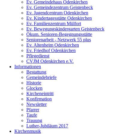
Ev. Gemeindehaus Odenkirchen
Ev. Gemeindezentrum Geistenbeck
Ev. Jugendcentrum Odenkirchen
Ev. Kindertagesstätte Odenkirchen
Ev. Familienzentrum Mülfort
Ev. Bewegungskindergarten Geistenbeck
Ökum. Senioren-Begegnungsstätte
Seniorenarbeit - Netzwerk 55 plus
Ev. Altenheim Odenkirchen
Ev. Friedhof Odenkirchen
Pflegedienst
CVJM Odenkirchen e.V.
Informationen
Bestattung
Gemeindebriefe
Historie
Glocken
Kircheneintritt
Konfirmation
Newsletter
Pfarrer
Taufe
Trauung
Luther-Jubiläum 2017
Kirchenmusik