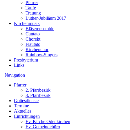
Pfarrer
Taufe
Trauung
Luther-Jubiläum 2017
Kirchenmusik
Bläserensemble
Cantato
Chorekt
Flautato
Kirchenchor
Rainbow-Singers
Presbyterium
Links
Navigation
Pfarrer
2. Pfarrbezirk
3. Pfarrbezirk
Gottesdienste
Termine
Aktuelles
Einrichtungen
Ev. Kirche Odenkirchen
Ev. Gemeindebüro