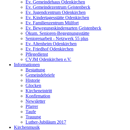
Ev. Gemeindehaus Odenkirchen
Ev. Gemeindezentrum Geistenbeck
Ev. Jugendcentrum Odenkirchen
Ev. Kindertagesstätte Odenkirchen
Ev. Familienzentrum Mülfort
Ev. Bewegungskindergarten Geistenbeck
Ökum. Senioren-Begegnungsstätte
Seniorenarbeit - Netzwerk 55 plus
Ev. Altenheim Odenkirchen
Ev. Friedhof Odenkirchen
Pflegedienst
CVJM Odenkirchen e.V.
Informationen
Bestattung
Gemeindebriefe
Historie
Glocken
Kircheneintritt
Konfirmation
Newsletter
Pfarrer
Taufe
Trauung
Luther-Jubiläum 2017
Kirchenmusik