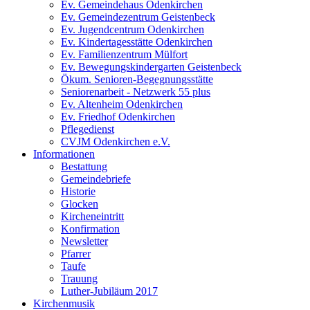
Ev. Gemeindehaus Odenkirchen
Ev. Gemeindezentrum Geistenbeck
Ev. Jugendcentrum Odenkirchen
Ev. Kindertagesstätte Odenkirchen
Ev. Familienzentrum Mülfort
Ev. Bewegungskindergarten Geistenbeck
Ökum. Senioren-Begegnungsstätte
Seniorenarbeit - Netzwerk 55 plus
Ev. Altenheim Odenkirchen
Ev. Friedhof Odenkirchen
Pflegedienst
CVJM Odenkirchen e.V.
Informationen
Bestattung
Gemeindebriefe
Historie
Glocken
Kircheneintritt
Konfirmation
Newsletter
Pfarrer
Taufe
Trauung
Luther-Jubiläum 2017
Kirchenmusik