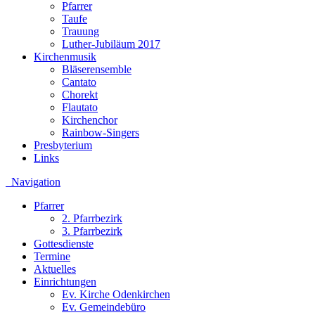
Pfarrer
Taufe
Trauung
Luther-Jubiläum 2017
Kirchenmusik
Bläserensemble
Cantato
Chorekt
Flautato
Kirchenchor
Rainbow-Singers
Presbyterium
Links
Navigation
Pfarrer
2. Pfarrbezirk
3. Pfarrbezirk
Gottesdienste
Termine
Aktuelles
Einrichtungen
Ev. Kirche Odenkirchen
Ev. Gemeindebüro