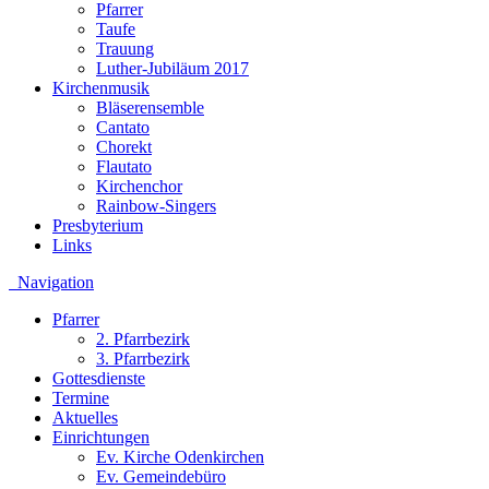
Pfarrer
Taufe
Trauung
Luther-Jubiläum 2017
Kirchenmusik
Bläserensemble
Cantato
Chorekt
Flautato
Kirchenchor
Rainbow-Singers
Presbyterium
Links
Navigation
Pfarrer
2. Pfarrbezirk
3. Pfarrbezirk
Gottesdienste
Termine
Aktuelles
Einrichtungen
Ev. Kirche Odenkirchen
Ev. Gemeindebüro