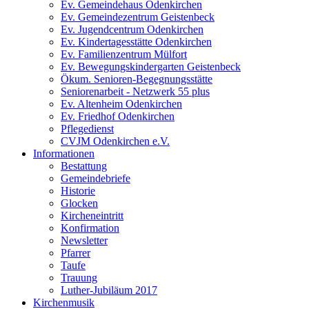
Ev. Gemeindehaus Odenkirchen
Ev. Gemeindezentrum Geistenbeck
Ev. Jugendcentrum Odenkirchen
Ev. Kindertagesstätte Odenkirchen
Ev. Familienzentrum Mülfort
Ev. Bewegungskindergarten Geistenbeck
Ökum. Senioren-Begegnungsstätte
Seniorenarbeit - Netzwerk 55 plus
Ev. Altenheim Odenkirchen
Ev. Friedhof Odenkirchen
Pflegedienst
CVJM Odenkirchen e.V.
Informationen
Bestattung
Gemeindebriefe
Historie
Glocken
Kircheneintritt
Konfirmation
Newsletter
Pfarrer
Taufe
Trauung
Luther-Jubiläum 2017
Kirchenmusik