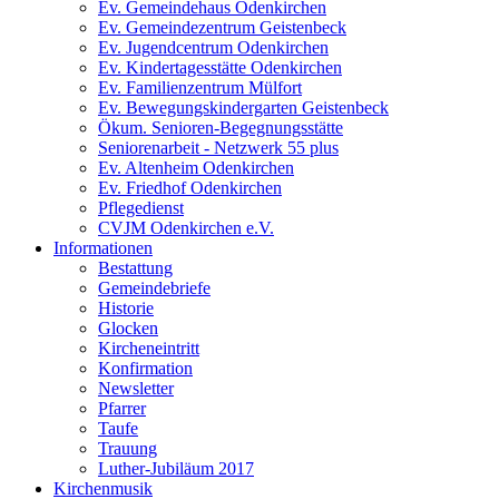
Ev. Gemeindehaus Odenkirchen
Ev. Gemeindezentrum Geistenbeck
Ev. Jugendcentrum Odenkirchen
Ev. Kindertagesstätte Odenkirchen
Ev. Familienzentrum Mülfort
Ev. Bewegungskindergarten Geistenbeck
Ökum. Senioren-Begegnungsstätte
Seniorenarbeit - Netzwerk 55 plus
Ev. Altenheim Odenkirchen
Ev. Friedhof Odenkirchen
Pflegedienst
CVJM Odenkirchen e.V.
Informationen
Bestattung
Gemeindebriefe
Historie
Glocken
Kircheneintritt
Konfirmation
Newsletter
Pfarrer
Taufe
Trauung
Luther-Jubiläum 2017
Kirchenmusik