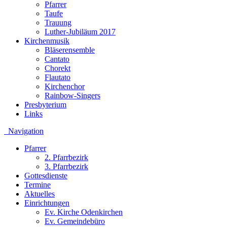
Pfarrer
Taufe
Trauung
Luther-Jubiläum 2017
Kirchenmusik
Bläserensemble
Cantato
Chorekt
Flautato
Kirchenchor
Rainbow-Singers
Presbyterium
Links
Navigation
Pfarrer
2. Pfarrbezirk
3. Pfarrbezirk
Gottesdienste
Termine
Aktuelles
Einrichtungen
Ev. Kirche Odenkirchen
Ev. Gemeindebüro